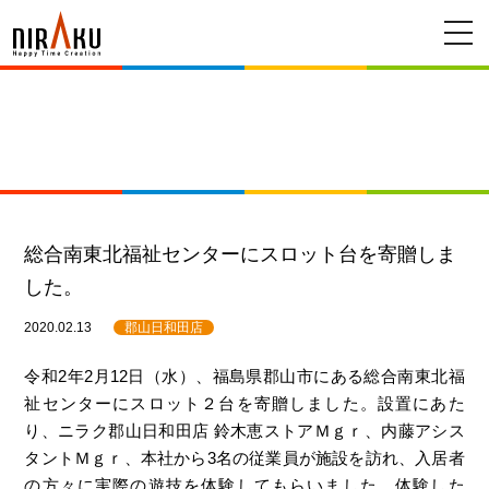
メ
ニ
ュ
ー
総合南東北福祉センターにスロット台を寄贈しま
した。
2020.02.13
郡山日和田店
令和2年2月12日（水）、福島県郡山市にある総合南東北福
祉センターにスロット２台を寄贈しました。設置にあた
り、ニラク郡山日和田店 鈴木恵ストアＭｇｒ、内藤アシス
タントＭｇｒ、本社から3名の従業員が施設を訪れ、入居者
の方々に実際の遊技を体験してもらいました。体験した