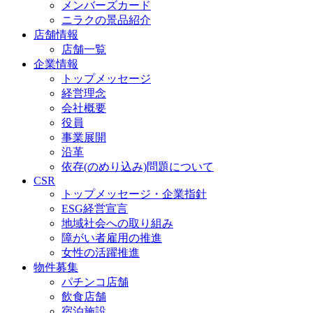
メンバーズカード
ニラクの景品紹介
店舗情報
店舗一覧
企業情報
トップメッセージ
経営理念
会社概要
役員
事業展開
沿革
依存(のめり込み)問題について
CSR
トップメッセージ・企業指針
ESG経営宣言
地域社会への取り組み
障がい者雇用の推進
女性の活躍推進
物件募集
パチンコ店舗
飲食店舗
宿泊施設